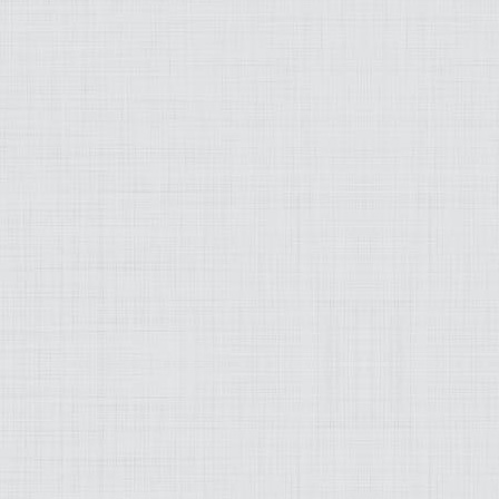
MODEZ-MOI
ART
LIFESTYLE
MUSIQUE
PRATIQUE
PRODUITS
PROJETS
OLD SCHOOL
WEB