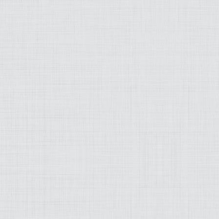
MODEZ-MOI
ART
LIFESTYLE
MUSIQUE
PRATIQUE
PRODUITS
PROJETS
OLD SCHOOL
WEB