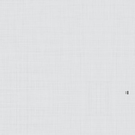
MODEZ-MOI
ART
LIFESTYLE
MUSIQUE
PRATIQUE
PRODUITS
PROJETS