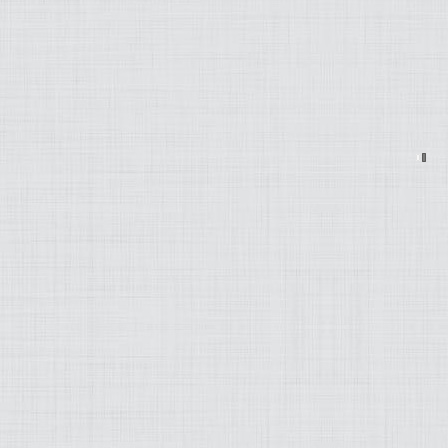
MODEZ-MOI
ART
LIFESTYLE
MUSIQUE
PRATIQUE
PRODUITS
PROJETS