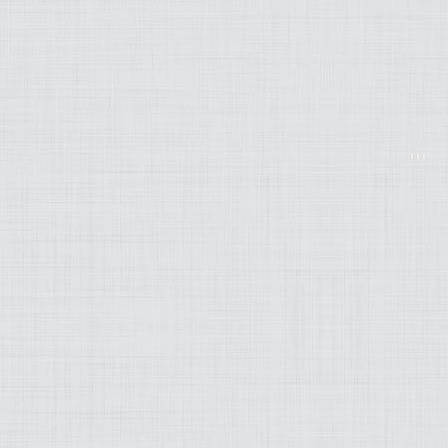
MODEZ-MOI
ART
LIFESTYLE
MUSIQUE
PRATIQUE
PRODUITS
PROJETS