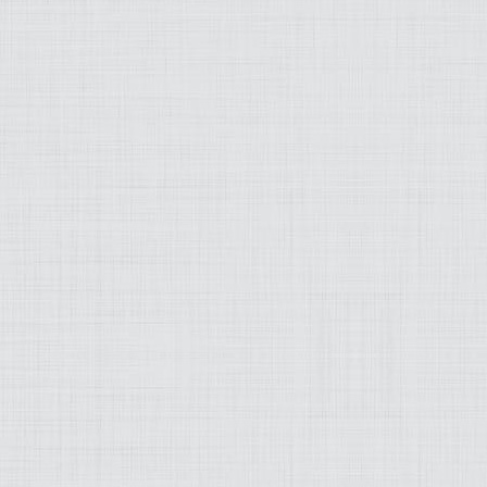
MODEZ-MOI
ART
LIFESTYLE
MUSIQUE
PRATIQUE
PRODUITS
PROJETS
OLD SCHOOL
WEB