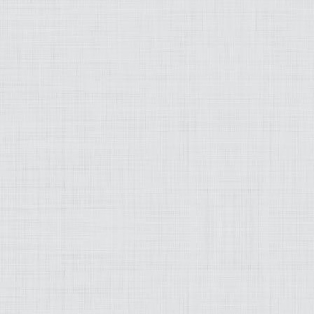
MODEZ-MOI
ART
LIFESTYLE
MUSIQUE
PRATIQUE
PRODUITS
PROJETS
OLD SCHOOL
WEB