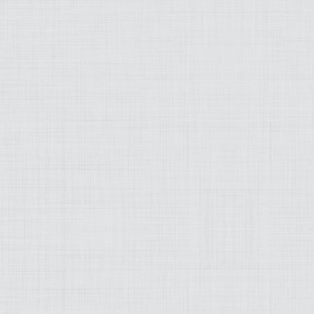
MODEZ-MOI
ART
LIFESTYLE
MUSIQUE
PRATIQUE
PRODUITS
PROJETS
OLD SCHOOL
WEB