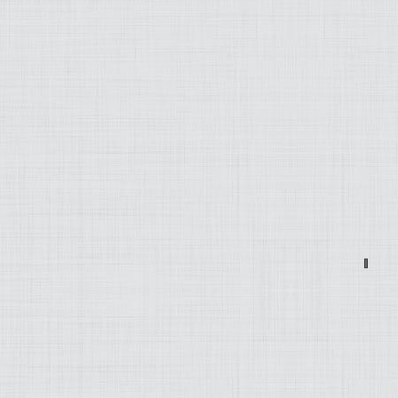
MODEZ-MOI
ART
LIFESTYLE
MUSIQUE
PRATIQUE
PRODUITS
PROJETS
OLD SCHOOL