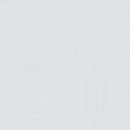
MODEZ-MOI
ART
LIFESTYLE
MUSIQUE
PRATIQUE
PRODUITS
PROJETS
OLD SCHOOL
WEB