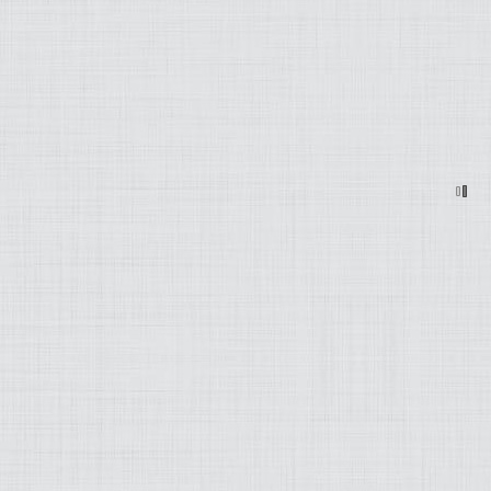
MODEZ-MOI
ART
LIFESTYLE
MUSIQUE
PRATIQUE
PRODUITS
PROJETS
OLD SCHOOL