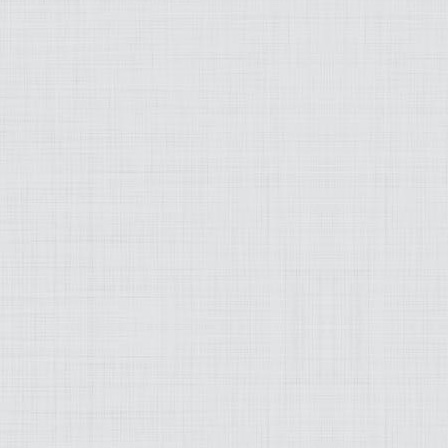
MODEZ-MOI
ART
LIFESTYLE
MUSIQUE
PRATIQUE
PRODUITS
PROJETS
OLD SCHOOL
WEB