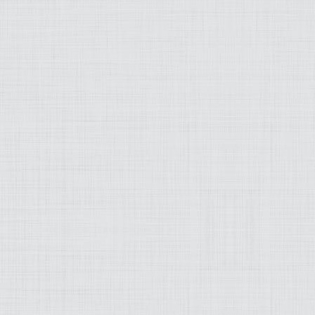
MODEZ-MOI
ART
LIFESTYLE
MUSIQUE
PRATIQUE
PRODUITS
PROJETS
OLD SCHOOL
WEB