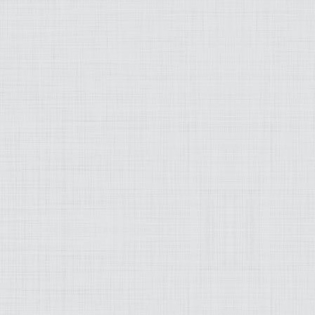
MODEZ-MOI
ART
LIFESTYLE
MUSIQUE
PRATIQUE
PRODUITS
PROJETS
OLD SCHOOL
WEB